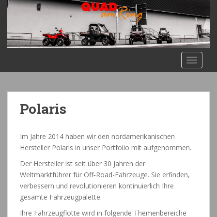
S
k
i
p
t
o
TOGGLE
m
a
i
Polaris
n
c
o
Im Jahre 2014 haben wir den nordamerikanischen
n
Hersteller Polaris in unser Portfolio mit aufgenommen.
t
e
Der Hersteller ist seit über 30 Jahren der
n
Weltmarktführer für Off‑Road-Fahrzeuge. Sie erfinden,
t
verbessern und revolutionieren kontinuierlich Ihre
gesamte Fahrzeugpalette.
Ihre Fahrzeugflotte wird in folgende Themenbereiche