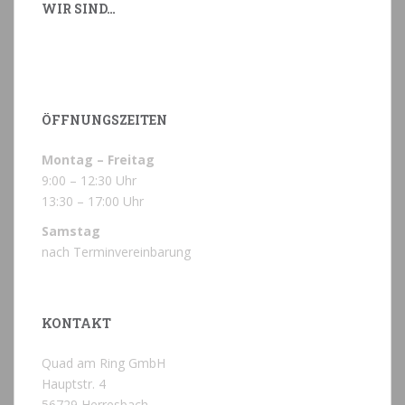
WIR SIND…
können
können
auf
auf
der
der
Produktseite
Produkts
gewählt
gewählt
ÖFFNUNGSZEITEN
werden
werden
Montag – Freitag
9:00 – 12:30 Uhr
13:30 – 17:00 Uhr
Samstag
nach Terminvereinbarung
KONTAKT
Quad am Ring GmbH
Hauptstr. 4
56729 Herresbach