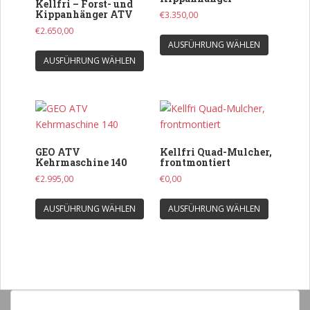
Kellfri – Forst- und
Kippanhänger ATV
€
3.350,00
€
2.650,00
Dieses
AUSFÜHRUNG WÄHLEN
Dieses
Produkt
AUSFÜHRUNG WÄHLEN
Produkt
weist
weist
mehrere
mehrere
Varianten
Varianten
auf.
auf.
Die
Die
Optionen
GEO ATV
Kellfri Quad-Mulcher,
Optionen
können
Kehrmaschine 140
frontmontiert
können
auf
€
2.995,00
€
0,00
auf
der
Dieses
Dieses
der
Produkts
AUSFÜHRUNG WÄHLEN
AUSFÜHRUNG WÄHLEN
Produkt
Produkt
Produktseite
gewählt
weist
weist
gewählt
werden
mehrere
mehrere
werden
Varianten
Varianten
auf.
auf.
Die
Die
Optionen
Optionen