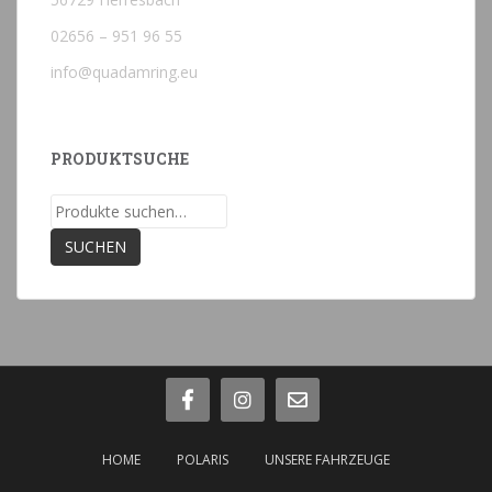
02656 – 951 96 55
info@quadamring.eu
PRODUKTSUCHE
Suche
nach:
SUCHEN
HOME
POLARIS
UNSERE FAHRZEUGE