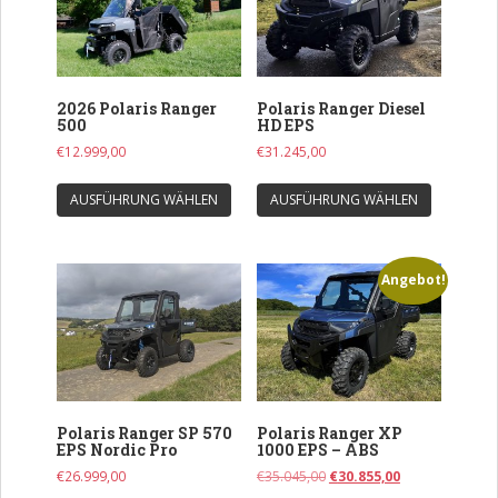
2026 Polaris Ranger
Polaris Ranger Diesel
500
HD EPS
€
12.999,00
€
31.245,00
Dieses
Dieses
AUSFÜHRUNG WÄHLEN
AUSFÜHRUNG WÄHLEN
Produkt
Produkt
weist
weist
mehrere
mehrere
Angebot!
Varianten
Varianten
auf.
auf.
Die
Die
Optionen
Optionen
können
können
auf
auf
Polaris Ranger SP 570
Polaris Ranger XP
der
der
EPS Nordic Pro
1000 EPS – ABS
Produktseite
Produkts
Ursprünglicher
Aktueller
€
26.999,00
€
35.045,00
€
30.855,00
gewählt
gewählt
Preis
Preis