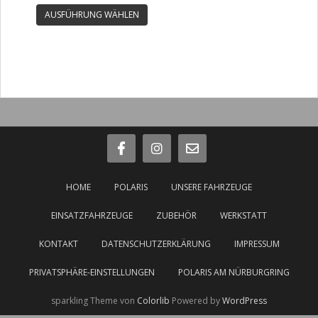
Dieses
werden
werden
war:
ist:
Varianten
AUSFÜHRUNG WÄHLEN
Produkt
€12.590,00
€11.350,00.
auf.
weist
Die
mehrere
Optionen
Varianten
können
auf.
auf
Die
der
Optionen
Produkts
können
gewählt
auf
werden
der
Produktseite
HOME
POLARIS
UNSERE FAHRZEUGE
gewählt
werden
EINSATZFAHRZEUGE
ZUBEHÖR
WERKSTATT
KONTAKT
DATENSCHUTZERKLÄRUNG
IMPRESSUM
PRIVATSPHÄRE-EINSTELLUNGEN
POLARIS AM NÜRBURGRING
sparkling Theme von
Colorlib
Powered by
WordPress